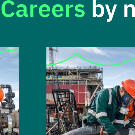
Careers
by n