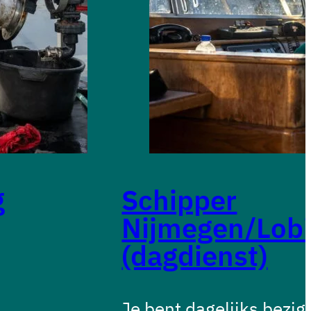
g
Schipper
Nijmegen/Lobi
(dagdienst)
Je bent dagelijks bezig