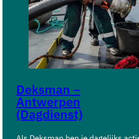
Deksman –
Antwerpen
(Dagdienst)
Als Deksman ben je dagelijks acti