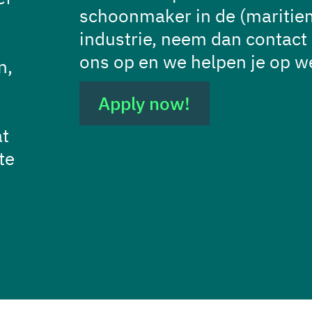
schoonmaker in de (maritie
industrie, neem dan contact
ons op en we helpen je op w
n,
Apply now!
at
te